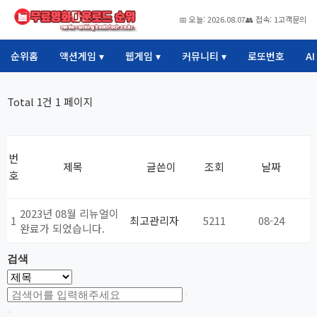
📅 오늘: 2026.08.07
👥 접속: 1
고객문의
순위홈
액션게임 ▾
웹게임 ▾
커뮤니티 ▾
로또번호
A
Total 1건
1 페이지
번
제목
글쓴이
조회
날짜
호
2023년 08월 리뉴얼이
1
최고관리자
5211
08-24
완료가 되었습니다.
검색