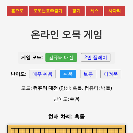
홈으로
로또번호추출기
장기
체스
사다리
온라인 오목 게임
게임 모드:
컴퓨터 대전
2인 플레이
난이도:
매우 쉬움
쉬움
보통
어려움
모드:
컴퓨터 대전
(당신: 흑돌, 컴퓨터: 백돌)
난이도:
쉬움
현재 차례: 흑돌