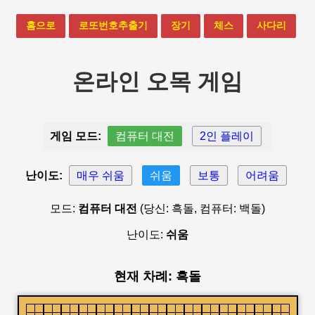
홈으로
로또번호추출기
장기
체스
사다리
온라인 오목 게임
게임 모드:
컴퓨터 대전
2인 플레이
난이도:
매우 쉬움
쉬움
보통
어려움
모드:
컴퓨터 대전
(당신: 흑돌, 컴퓨터: 백돌)
난이도:
쉬움
현재 차례: 흑돌