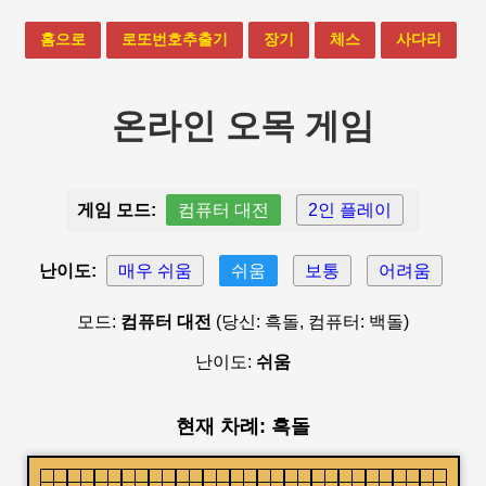
홈으로
로또번호추출기
장기
체스
사다리
온라인 오목 게임
게임 모드:
컴퓨터 대전
2인 플레이
난이도:
매우 쉬움
쉬움
보통
어려움
모드:
컴퓨터 대전
(당신: 흑돌, 컴퓨터: 백돌)
난이도:
쉬움
현재 차례: 흑돌