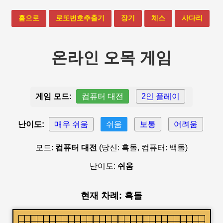
홈으로
로또번호추출기
장기
체스
사다리
온라인 오목 게임
게임 모드:
컴퓨터 대전
2인 플레이
난이도:
매우 쉬움
쉬움
보통
어려움
모드:
컴퓨터 대전
(당신: 흑돌, 컴퓨터: 백돌)
난이도:
쉬움
현재 차례: 흑돌