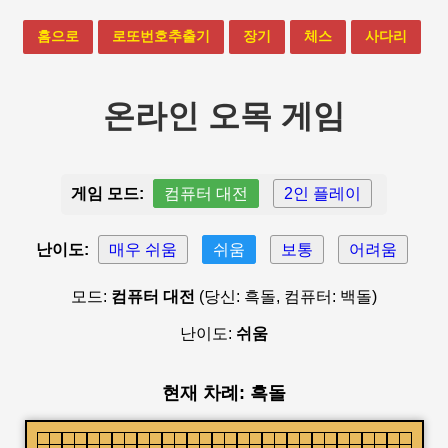
홈으로
로또번호추출기
장기
체스
사다리
온라인 오목 게임
게임 모드:
컴퓨터 대전
2인 플레이
난이도:
매우 쉬움
쉬움
보통
어려움
모드:
컴퓨터 대전
(당신: 흑돌, 컴퓨터: 백돌)
난이도:
쉬움
현재 차례: 흑돌