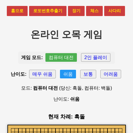
홈으로
로또번호추출기
장기
체스
사다리
온라인 오목 게임
게임 모드:
컴퓨터 대전
2인 플레이
난이도:
매우 쉬움
쉬움
보통
어려움
모드:
컴퓨터 대전
(당신: 흑돌, 컴퓨터: 백돌)
난이도:
쉬움
현재 차례: 흑돌