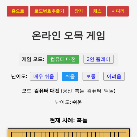
홈으로
로또번호추출기
장기
체스
사다리
온라인 오목 게임
게임 모드:
컴퓨터 대전
2인 플레이
난이도:
매우 쉬움
쉬움
보통
어려움
모드:
컴퓨터 대전
(당신: 흑돌, 컴퓨터: 백돌)
난이도:
쉬움
현재 차례: 흑돌