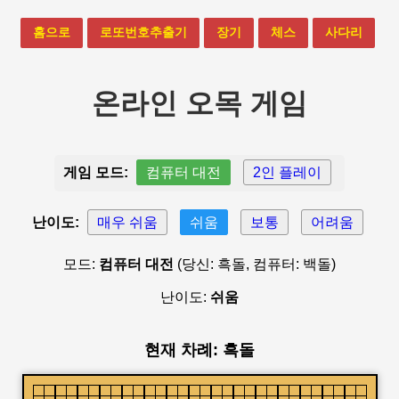
홈으로
로또번호추출기
장기
체스
사다리
온라인 오목 게임
게임 모드:
컴퓨터 대전
2인 플레이
난이도:
매우 쉬움
쉬움
보통
어려움
모드:
컴퓨터 대전
(당신: 흑돌, 컴퓨터: 백돌)
난이도:
쉬움
현재 차례: 흑돌