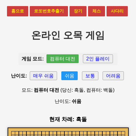
홈으로
로또번호추출기
장기
체스
사다리
온라인 오목 게임
게임 모드:
컴퓨터 대전
2인 플레이
난이도:
매우 쉬움
쉬움
보통
어려움
모드:
컴퓨터 대전
(당신: 흑돌, 컴퓨터: 백돌)
난이도:
쉬움
현재 차례: 흑돌