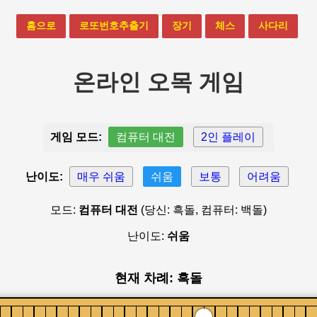
홈으로
로또번호추출기
장기
체스
사다리
온라인 오목 게임
게임 모드:
컴퓨터 대전
2인 플레이
난이도:
매우 쉬움
쉬움
보통
어려움
모드:
컴퓨터 대전
(당신: 흑돌, 컴퓨터: 백돌)
난이도:
쉬움
현재 차례: 흑돌