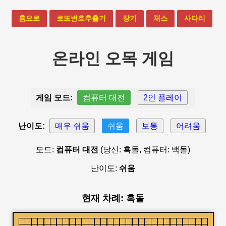
홈으로
로또번호추출기
장기
체스
사다리
온라인 오목 게임
게임 모드:
컴퓨터 대전
2인 플레이
난이도:
매우 쉬움
쉬움
보통
어려움
모드:
컴퓨터 대전
(당신: 흑돌, 컴퓨터: 백돌)
난이도:
쉬움
현재 차례: 흑돌