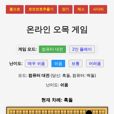
홈으로
로또번호추출기
장기
체스
사다리
온라인 오목 게임
게임 모드:
컴퓨터 대전
2인 플레이
난이도:
매우 쉬움
쉬움
보통
어려움
모드:
컴퓨터 대전
(당신: 흑돌, 컴퓨터: 백돌)
난이도:
쉬움
현재 차례: 흑돌