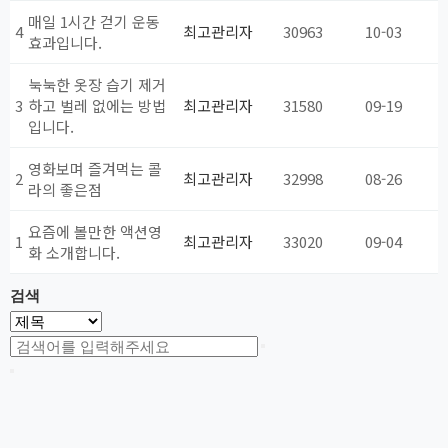
매일 1시간 걷기 운동
4
최고관리자
30963
10-03
효과입니다.
눅눅한 옷장 습기 제거
3
하고 벌레 없에는 방법
최고관리자
31580
09-19
입니다.
영화보며 즐겨먹는 콜
2
최고관리자
32998
08-26
라의 좋은점
요즘에 볼만한 액션영
1
최고관리자
33020
09-04
화 소개합니다.
검색