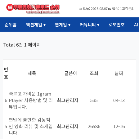
📅 오늘: 2026.08.07
👥 접속: 1
고객문의
순위홈
액션게임 ▾
웹게임 ▾
커뮤니티 ▾
로또번호
A
Total 6건
1 페이지
번
제목
글쓴이
조회
날짜
호
빠르고 가벼운 1gram
6
Player 사용방법 및 리
최고관리자
535
04-13
뷰입니다.
연말에 볼만한 감동적
5
인 영화 리뷰 및 소개입
최고관리자
26586
12-16
니다.